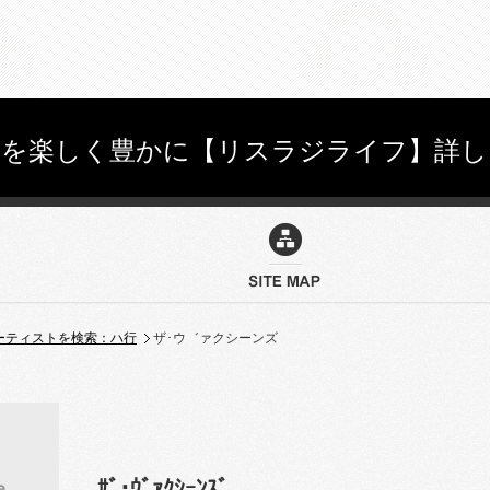
しを楽しく豊かに【リスラジライフ】詳し
ーティストを検索：ハ行
ザ･ウ゛ァクシーンズ
ｻﾞ･ｳﾞｧｸｼｰﾝｽﾞ