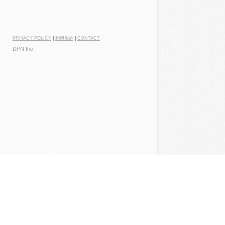
PRIVACY POLICY
|
利用規約
|
CONTACT
DPN Inc.