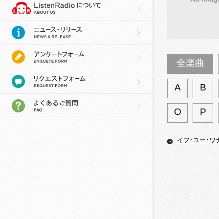
全楽曲
A
B
O
P
イフ･ユー･ワ