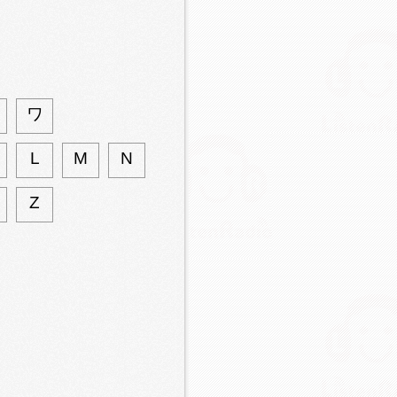
ワ
L
M
N
Z