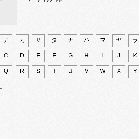
ア
カ
サ
タ
ナ
ハ
マ
ヤ
ラ
C
D
E
F
G
H
I
J
K
Q
R
S
T
U
V
W
X
Y
ナ