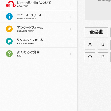
全楽曲
A
B
O
P