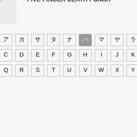
ア
カ
サ
タ
ナ
ハ
マ
ヤ
ラ
C
D
E
F
G
H
I
J
K
Q
R
S
T
U
V
W
X
Y