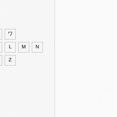
ワ
L
M
N
Z