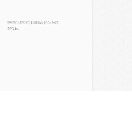
PRIVACY POLICY
|
利用規約
|
CONTACT
DPN Inc.