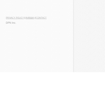
PRIVACY POLICY
|
利用規約
|
CONTACT
DPN Inc.