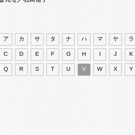
ア
カ
サ
タ
ナ
ハ
マ
ヤ
ラ
C
D
E
F
G
H
I
J
K
Q
R
S
T
U
V
W
X
Y