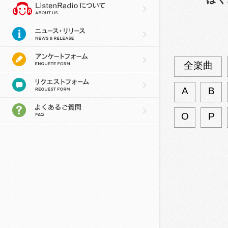
全楽曲
A
B
O
P