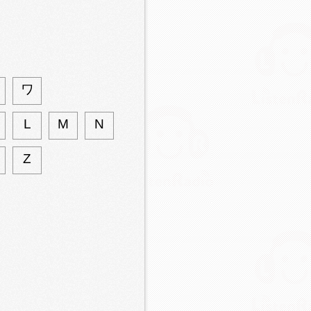
ワ
L
M
N
Z