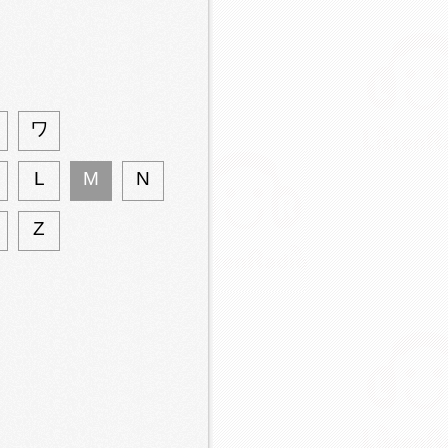
ワ
L
M
N
Z