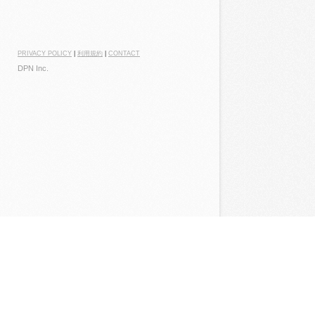
PRIVACY POLICY
|
利用規約
|
CONTACT
DPN Inc.