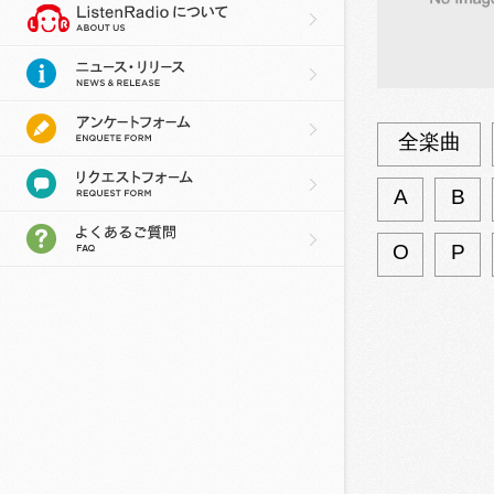
全楽曲
A
B
O
P