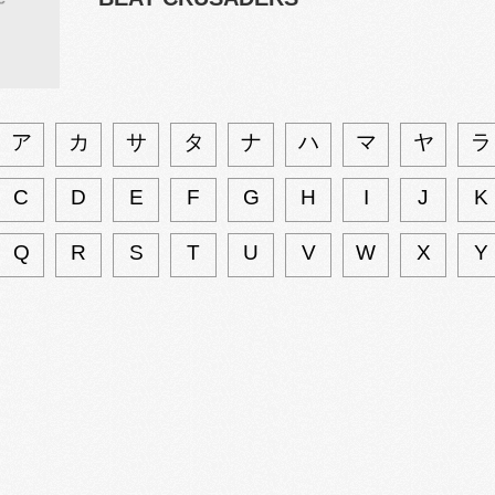
ア
カ
サ
タ
ナ
ハ
マ
ヤ
ラ
C
D
E
F
G
H
I
J
K
Q
R
S
T
U
V
W
X
Y