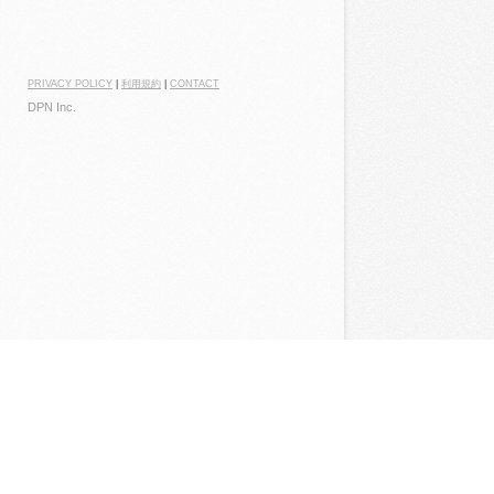
PRIVACY POLICY
|
利用規約
|
CONTACT
DPN Inc.