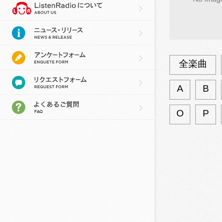
全楽曲
A
B
O
P