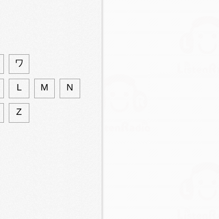
ワ
L
M
N
Z