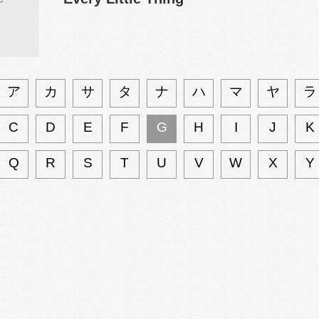
ア
カ
サ
タ
ナ
ハ
マ
ヤ
ラ
C
D
E
F
G
H
I
J
K
Q
R
S
T
U
V
W
X
Y