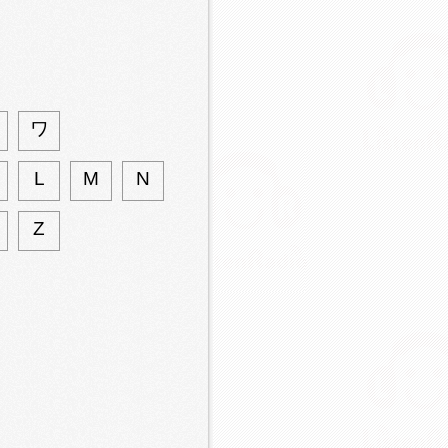
ワ
L
M
N
Z