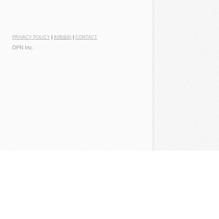
PRIVACY POLICY
|
利用規約
|
CONTACT
DPN Inc.