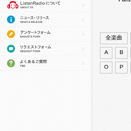
全楽曲
A
B
O
P