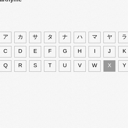
ア
カ
サ
タ
ナ
ハ
マ
ヤ
ラ
C
D
E
F
G
H
I
J
K
Q
R
S
T
U
V
W
X
Y