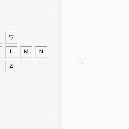
ワ
L
M
N
Z