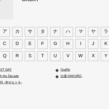
ア
カ
サ
タ
ナ
ハ
マ
ヤ
ラ
C
D
E
F
G
H
I
J
K
Q
R
S
T
U
V
W
X
Y
AST DAY
Graffiti
gh the Decade
白露-HAKURO-
ERS -幸せなトキ-