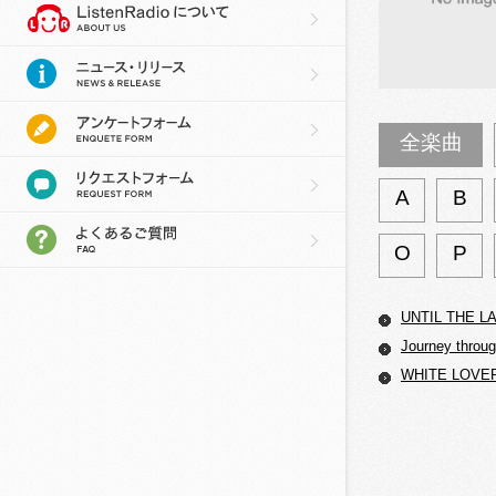
全楽曲
A
B
O
P
UNTIL THE L
Journey throu
WHITE LOV