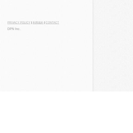
PRIVACY POLICY
|
利用規約
|
CONTACT
DPN Inc.