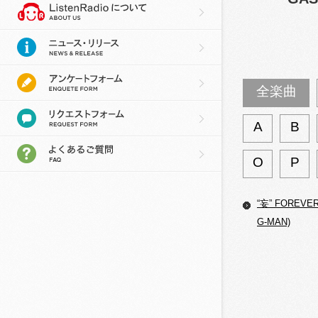
全楽曲
A
B
O
P
“妄” FOREVER 
G-MAN)