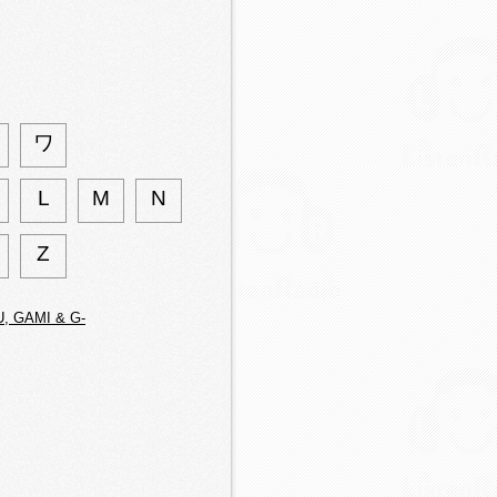
ワ
L
M
N
Z
, GAMI & G-