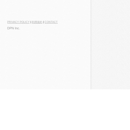
PRIVACY POLICY
|
利用規約
|
CONTACT
DPN Inc.