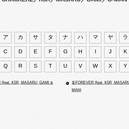
ア
カ
サ
タ
ナ
ハ
マ
ヤ
ラ
C
D
E
F
G
H
I
J
K
Q
R
S
T
U
V
W
X
Y
(feat. K5R, MASARU, GAMI &
妄FOREVER (feat. K5R, MASARU
MAN)