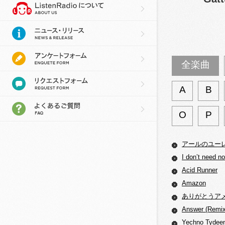
全楽曲
A
B
O
P
アールのユー
I don’t need no
Acid Runner
Amazon
ありがとうアメリ
Answer (Remix
Yechno Tydee