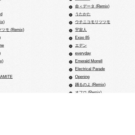
命＜データ (Remix)
ld
うたかた
x)
ウチニコモリツツモ
モ (Remix)
宇宙人
)
Expo 85
ine
エデン
)
everyday
x)
Emerald Morrell
Electrical Parade
NAMITE
Opening
踊るのよ (Remix)
オフロ (Remix)
おわり
買ってしまった、ＤAW
ＤAW (Remix)
Gamba Ray
気まぐれ定食 (Remix)
at
Gooood!!!!!