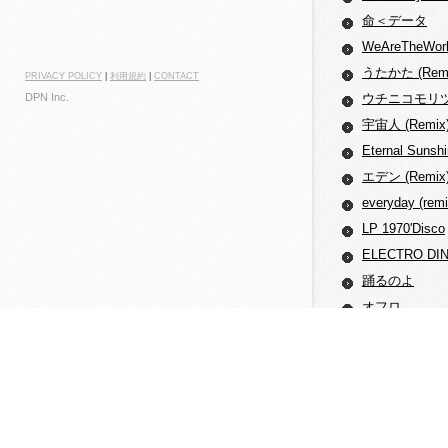
命＜データ
WeAreTheWor
うたかた (Remi
PRIVACY POLICY
|
利用規約
|
CONTACT
DPN Inc.
ウチニコモリツツ
宇宙人 (Remix
Eternal Sunsh
エデン (Remix
everyday (remi
LP 1970'Disco
ELECTRO DI
踊るのよ
オフロ
Orange Pop
Guts & slime
買ってしまった、
気まぐれ定食
Captain beathe