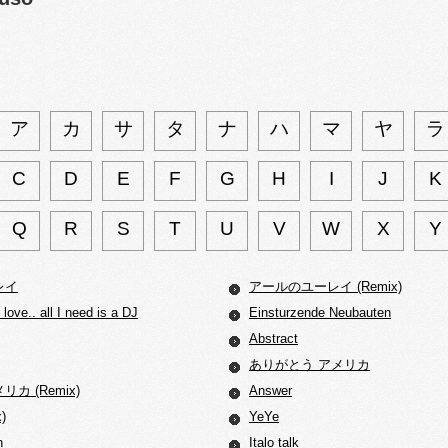
ア
カ
サ
タ
ナ
ハ
マ
ヤ
ラ
C
D
E
F
G
H
I
J
K
Q
R
S
T
U
V
W
X
Y
レイ
アールのユーレイ (Remix)
 love.. all I need is a DJ
Einsturzende Neubauten
Abstract
ありがとう アメリカ
カ (Remix)
Answer
)
YeYe
n
Italo talk