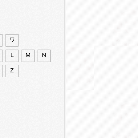
ワ
L
M
N
Z