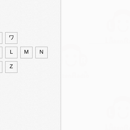
ワ
L
M
N
Z