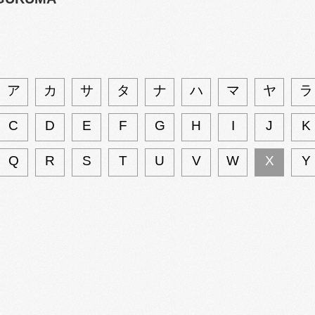
ア
カ
サ
タ
ナ
ハ
マ
ヤ
ラ
C
D
E
F
G
H
I
J
K
Q
R
S
T
U
V
W
X
Y