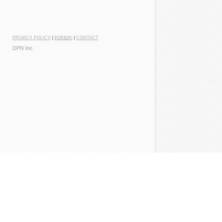
PRIVACY POLICY
|
利用規約
|
CONTACT
DPN Inc.