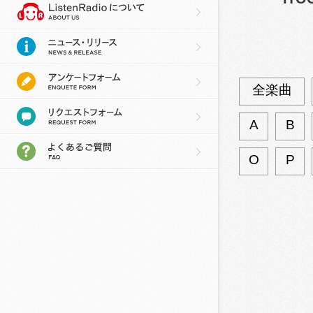
全楽曲
A
B
O
P