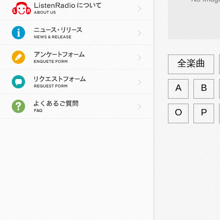
全楽曲
A
B
O
P