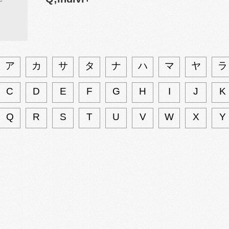
ア
カ
サ
タ
ナ
ハ
マ
ヤ
ラ
C
D
E
F
G
H
I
J
K
Q
R
S
T
U
V
W
X
Y