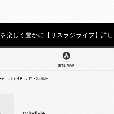
しを楽しく豊かに【リスラジライフ】詳し
ーティストを検索：カ行
Q;indivi+
Q;indivi+