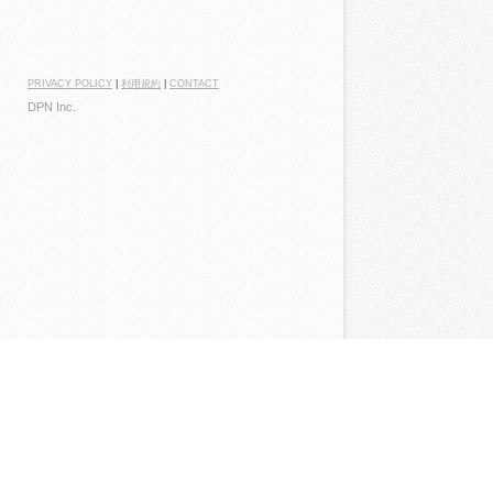
PRIVACY POLICY
|
利用規約
|
CONTACT
DPN Inc.