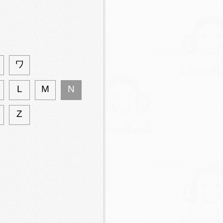
ワ
L
M
N
Z