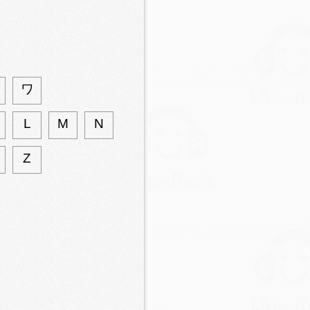
ワ
L
M
N
Z