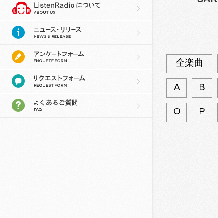
全楽曲
A
B
O
P