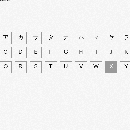
ア
カ
サ
タ
ナ
ハ
マ
ヤ
ラ
C
D
E
F
G
H
I
J
K
Q
R
S
T
U
V
W
X
Y